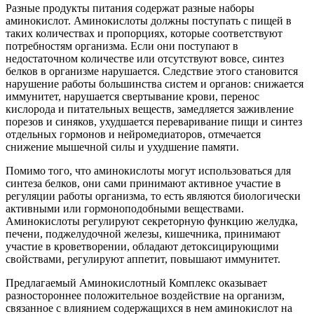
Разные продукты питания содержат разные наборы
аминокислот. Аминокислоты должны поступать с пищей в
таких количествах и пропорциях, которые соответствуют
потребностям организма. Если они поступают в
недостаточном количестве или отсутствуют вовсе, синтез
белков в организме нарушается. Следствие этого становится
нарушение работы большинства систем и органов: снижается
иммунитет, нарушается свертывание крови, перенос
кислорода и питательных веществ, замедляется заживление
порезов и синяков, ухудшается переваривание пищи и синтез
отдельных гормонов и нейромедиаторов, отмечается
снижение мышечной силы и ухудшение памяти.
Помимо того, что аминокислоты могут использоваться для
синтеза белков, они сами принимают активное участие в
регуляции работы организма, то есть являются биологически
активными или гормоноподобными веществами.
Аминокислоты регулируют секреторную функцию желудка,
печени, поджелудочной железы, кишечника, принимают
участие в кроветворении, обладают детоксицирующими
свойствами, регулируют аппетит, повышают иммунитет.
Предлагаемый Аминокислотный Комплекс оказывает
разностороннее положительное воздействие на организм,
связанное с влиянием содержащихся в нем аминокислот на