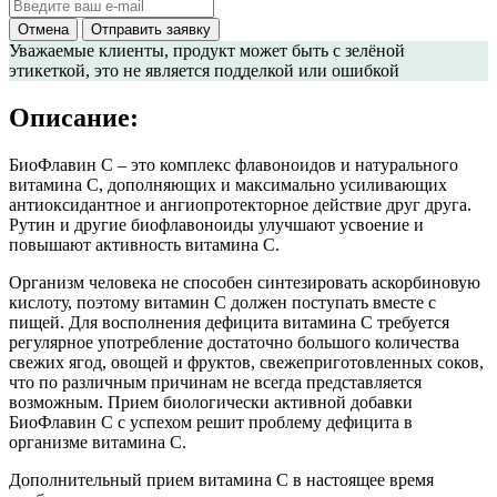
Отмена
Отправить заявку
Уважаемые клиенты
, продукт может быть с зелёной
этикеткой, это не является подделкой или ошибкой
Описание:
БиоФлавин С – это комплекс флавоноидов и натурального
витамина С, дополняющих и максимально усиливающих
антиоксидантное и ангиопротекторное действие друг друга.
Рутин и другие биофлавоноиды улучшают усвоение и
повышают активность витамина С.
Организм человека не способен синтезировать аскорбиновую
кислоту, поэтому витамин С должен поступать вместе с
пищей. Для восполнения дефицита витамина С требуется
регулярное употребление достаточно большого количества
свежих ягод, овощей и фруктов, свежеприготовленных соков,
что по различным причинам не всегда представляется
возможным. Прием биологически активной добавки
БиоФлавин С с успехом решит проблему дефицита в
организме витамина С.
Дополнительный прием витамина С в настоящее время